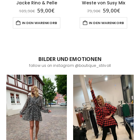
Jacke Rino & Pelle
Weste von Susy Mix
Ursprünglicher
Aktueller
Ursprünglicher
Aktuelle
59,00
€
59,00
€
109,90
€
79,90
€
Preis
Preis
Preis
Preis
war:
ist:
war:
ist:
IN DEN WARENKORB
IN DEN WARENKORB
109,90€
59,00€.
79,90€
59,00€.
BILDER UND EMOTIONEN
follow us on instagram @boutique_stilvoll