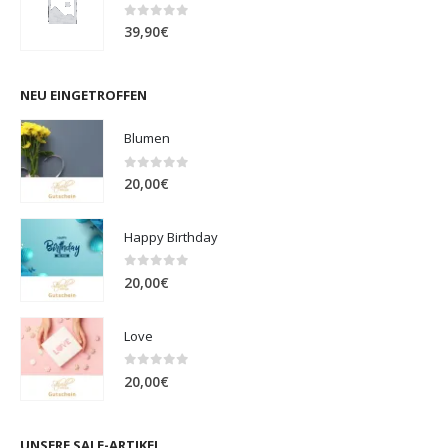
0
out of 5
39,90
€
NEU EINGETROFFEN
Blumen
0
out of 5
20,00
€
Happy Birthday
0
out of 5
20,00
€
Love
0
out of 5
20,00
€
UNSERE SALE-ARTIKEL