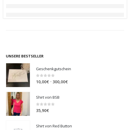
UNSERE BESTSELLER
Geschenkgutschein
0
out of 5
Preisspanne:
–
10,00
€
300,00
€
10,00€
bis
Shirt von BSB
300,00€
0
out of 5
35,90
€
Shirt von Red Button