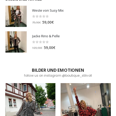
Weste von Susy Mix
0
out of 5
Ursprünglicher
Aktueller
59,00
€
79,90
€
Preis
Preis
war:
ist:
Jacke Rino & Pelle
79,90€
59,00€.
0
out of 5
Ursprünglicher
Aktueller
59,00
€
109,90
€
Preis
Preis
war:
ist:
109,90€
59,00€.
BILDER UND EMOTIONEN
follow us on instagram @boutique_stilvoll