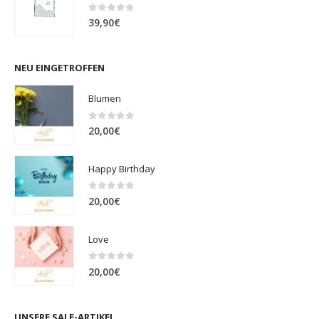
0
out of 5
39,90
€
NEU EINGETROFFEN
Blumen
0
out of 5
20,00
€
Happy Birthday
0
out of 5
20,00
€
Love
0
out of 5
20,00
€
UNSERE SALE-ARTIKEL