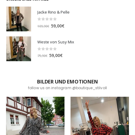
Jacke Rino & Pelle
0
out of 5
Ursprünglicher
Aktueller
59,00
€
109,90
€
Preis
Preis
war:
ist:
Weste von Susy Mix
109,90€
59,00€.
0
out of 5
Ursprünglicher
Aktueller
59,00
€
79,90
€
Preis
Preis
war:
ist:
79,90€
59,00€.
BILDER UND EMOTIONEN
follow us on instagram @boutique_stilvoll