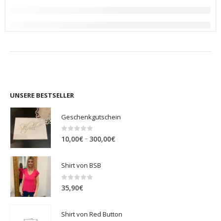
UNSERE BESTSELLER
Geschenkgutschein
0
out of 5
Preisspanne:
–
10,00
€
300,00
€
10,00€
bis
Shirt von BSB
300,00€
0
out of 5
35,90
€
Shirt von Red Button