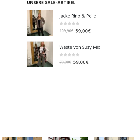
UNSERE SALE-ARTIKEL
Jacke Rino & Pelle
0
out of 5
Ursprünglicher
Aktueller
59,00
€
109,90
€
Preis
Preis
war:
ist:
Weste von Susy Mix
109,90€
59,00€.
0
out of 5
Ursprünglicher
Aktueller
59,00
€
79,90
€
Preis
Preis
war:
ist:
79,90€
59,00€.