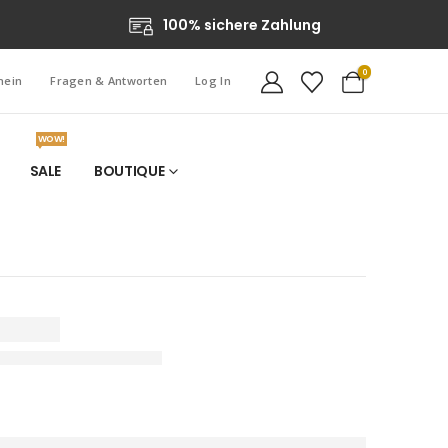
100% sichere Zahlung
0
hein
Fragen & Antworten
Log In
WOW!
SALE
BOUTIQUE