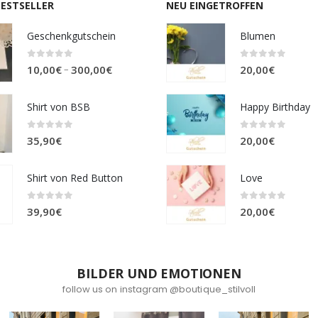
BESTSELLER
NEU EINGETROFFEN
Geschenkgutschein
Blumen
0
out of 5
0
out of 5
Preisspanne:
–
10,00
€
300,00
€
20,00
€
10,00€
bis
Shirt von BSB
Happy Birthday
300,00€
0
out of 5
0
out of 5
35,90
€
20,00
€
Shirt von Red Button
Love
0
out of 5
0
out of 5
39,90
€
20,00
€
BILDER UND EMOTIONEN
follow us on instagram @boutique_stilvoll