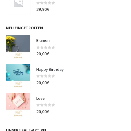
0
out of 5
39,90
€
NEU EINGETROFFEN
Blumen
0
out of 5
20,00
€
Happy Birthday
0
out of 5
20,00
€
Love
0
out of 5
20,00
€
UNSERE SALE-ARTIKEL