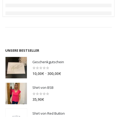
UNSERE BESTSELLER
Geschenkgutschein
0
out of 5
Preisspanne:
–
10,00
€
300,00
€
10,00€
bis
Shirt von BSB
300,00€
0
out of 5
35,90
€
Shirt von Red Button