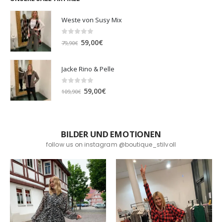
Weste von Susy Mix
0
out of 5
Ursprünglicher
Aktueller
59,00
€
79,90
€
Preis
Preis
war:
ist:
Jacke Rino & Pelle
79,90€
59,00€.
0
out of 5
Ursprünglicher
Aktueller
59,00
€
109,90
€
Preis
Preis
war:
ist:
109,90€
59,00€.
BILDER UND EMOTIONEN
follow us on instagram @boutique_stilvoll