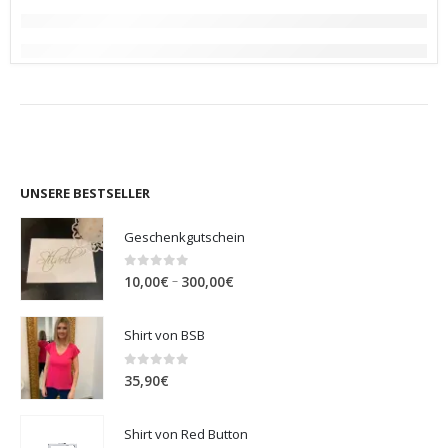
UNSERE BESTSELLER
Geschenkgutschein
0
out of 5
Preisspanne:
–
10,00
€
300,00
€
10,00€
bis
Shirt von BSB
300,00€
0
out of 5
35,90
€
Shirt von Red Button