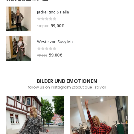
Jacke Rino & Pelle
0
out of 5
Ursprünglicher
Aktueller
59,00
€
109,90
€
Preis
Preis
war:
ist:
Weste von Susy Mix
109,90€
59,00€.
0
out of 5
Ursprünglicher
Aktueller
59,00
€
79,90
€
Preis
Preis
war:
ist:
79,90€
59,00€.
BILDER UND EMOTIONEN
follow us on instagram @boutique_stilvoll