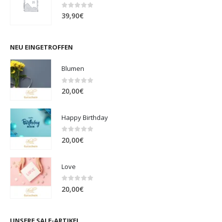
0
out of 5
39,90
€
NEU EINGETROFFEN
Blumen
0
out of 5
20,00
€
Happy Birthday
0
out of 5
20,00
€
Love
0
out of 5
20,00
€
UNSERE SALE-ARTIKEL