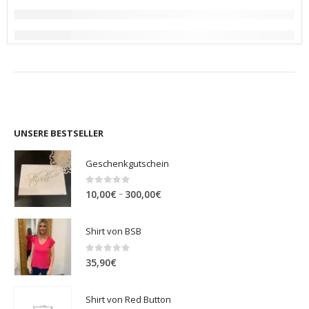
UNSERE BESTSELLER
Geschenkgutschein
0
out of 5
Preisspanne:
–
10,00
€
300,00
€
10,00€
bis
Shirt von BSB
300,00€
0
out of 5
35,90
€
Shirt von Red Button