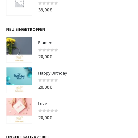
0
out of 5
39,90
€
NEU EINGETROFFEN
Blumen
0
out of 5
20,00
€
Happy Birthday
0
out of 5
20,00
€
Love
0
out of 5
20,00
€
UNSERE SALE-ARTIKEL