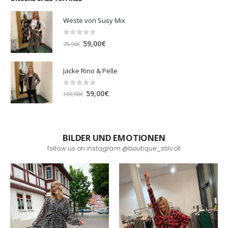
Weste von Susy Mix
0
out of 5
Ursprünglicher
Aktueller
59,00
€
79,90
€
Preis
Preis
war:
ist:
Jacke Rino & Pelle
79,90€
59,00€.
0
out of 5
Ursprünglicher
Aktueller
59,00
€
109,90
€
Preis
Preis
war:
ist:
109,90€
59,00€.
BILDER UND EMOTIONEN
follow us on instagram @boutique_stilvoll