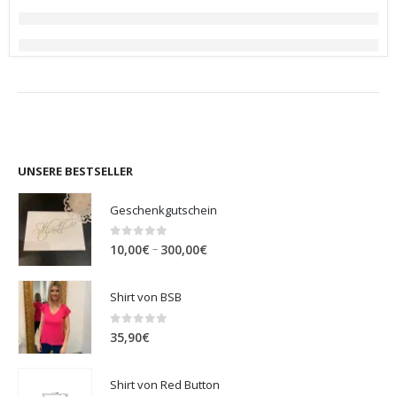
UNSERE BESTSELLER
Geschenkgutschein
0
out of 5
Preisspanne:
–
10,00
€
300,00
€
10,00€
bis
Shirt von BSB
300,00€
0
out of 5
35,90
€
Shirt von Red Button