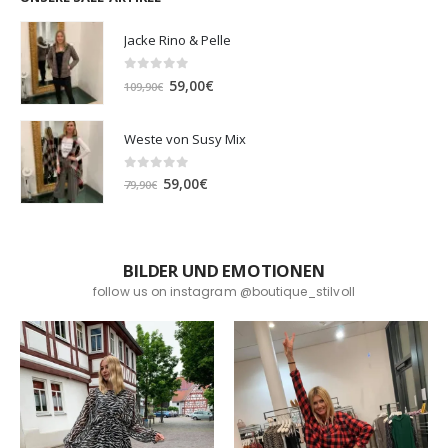
Jacke Rino & Pelle
0
out of 5
Ursprünglicher
Aktueller
59,00
€
109,90
€
Preis
Preis
war:
ist:
Weste von Susy Mix
109,90€
59,00€.
0
out of 5
Ursprünglicher
Aktueller
59,00
€
79,90
€
Preis
Preis
war:
ist:
79,90€
59,00€.
BILDER UND EMOTIONEN
follow us on instagram @boutique_stilvoll