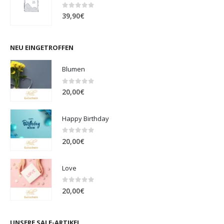
0
out of 5
39,90
€
NEU EINGETROFFEN
Blumen
0
out of 5
20,00
€
Happy Birthday
0
out of 5
20,00
€
Love
0
out of 5
20,00
€
UNSERE SALE-ARTIKEL