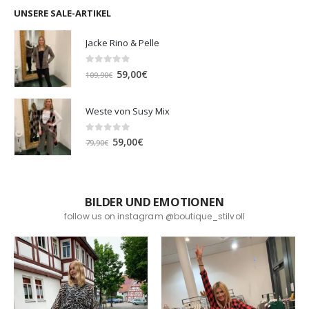
UNSERE SALE-ARTIKEL
Jacke Rino & Pelle
0
out of 5
Ursprünglicher
Aktueller
59,00
€
109,90
€
Preis
Preis
war:
ist:
Weste von Susy Mix
109,90€
59,00€.
0
out of 5
Ursprünglicher
Aktueller
59,00
€
79,90
€
Preis
Preis
war:
ist:
79,90€
59,00€.
BILDER UND EMOTIONEN
follow us on instagram @boutique_stilvoll