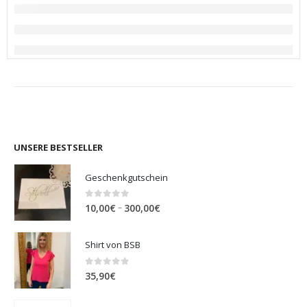
UNSERE BESTSELLER
Geschenkgutschein
0
out of 5
Preisspanne:
–
10,00
€
300,00
€
10,00€
bis
Shirt von BSB
300,00€
0
out of 5
35,90
€