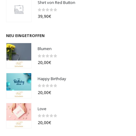
Shirt von Red Button
0
out of 5
39,90
€
NEU EINGETROFFEN
Blumen
0
out of 5
20,00
€
Happy Birthday
0
out of 5
20,00
€
Love
0
out of 5
20,00
€