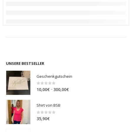
UNSERE BESTSELLER
Geschenkgutschein
0
out of 5
Preisspanne:
–
10,00
€
300,00
€
10,00€
bis
Shirt von BSB
300,00€
0
out of 5
35,90
€