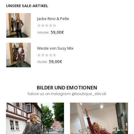
UNSERE SALE-ARTIKEL
Jacke Rino & Pelle
0
out of 5
Ursprünglicher
Aktueller
59,00
€
109,90
€
Preis
Preis
war:
ist:
Weste von Susy Mix
109,90€
59,00€.
0
out of 5
Ursprünglicher
Aktueller
59,00
€
79,90
€
Preis
Preis
war:
ist:
79,90€
59,00€.
BILDER UND EMOTIONEN
follow us on instagram @boutique_stilvoll