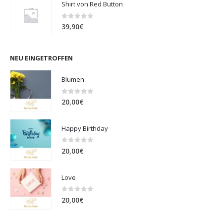
Shirt von Red Button
0
out of 5
39,90
€
NEU EINGETROFFEN
Blumen
0
out of 5
20,00
€
Happy Birthday
0
out of 5
20,00
€
Love
0
out of 5
20,00
€