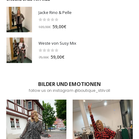
Jacke Rino & Pelle
0
out of 5
Ursprünglicher
Aktueller
59,00
€
109,90
€
Preis
Preis
war:
ist:
Weste von Susy Mix
109,90€
59,00€.
0
out of 5
Ursprünglicher
Aktueller
59,00
€
79,90
€
Preis
Preis
war:
ist:
79,90€
59,00€.
BILDER UND EMOTIONEN
follow us on instagram @boutique_stilvoll