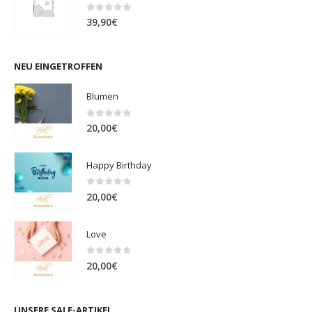
0
out of 5
39,90
€
NEU EINGETROFFEN
Blumen
0
out of 5
20,00
€
Happy Birthday
0
out of 5
20,00
€
Love
0
out of 5
20,00
€
UNSERE SALE-ARTIKEL