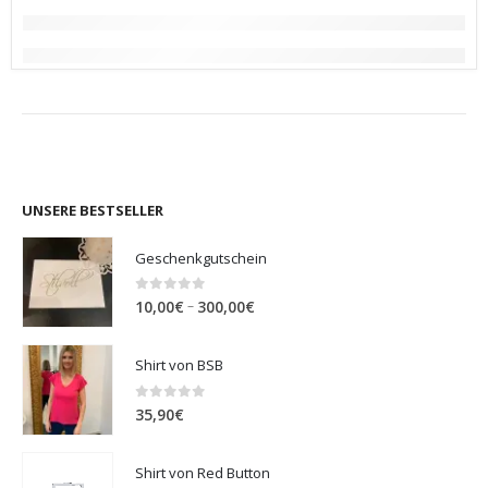
UNSERE BESTSELLER
Geschenkgutschein
0
out of 5
Preisspanne:
–
10,00
€
300,00
€
10,00€
bis
Shirt von BSB
300,00€
0
out of 5
35,90
€
Shirt von Red Button