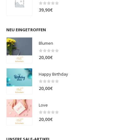
0
out of 5
39,90
€
NEU EINGETROFFEN
Blumen
0
out of 5
20,00
€
Happy Birthday
0
out of 5
20,00
€
Love
0
out of 5
20,00
€
UNSERE SALE-ARTIKEL