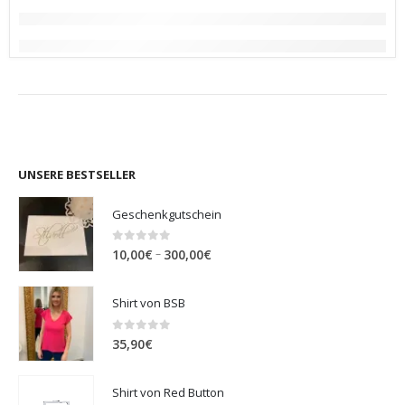
UNSERE BESTSELLER
Geschenkgutschein
0
out of 5
Preisspanne:
–
10,00
€
300,00
€
10,00€
bis
Shirt von BSB
300,00€
0
out of 5
35,90
€
Shirt von Red Button