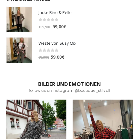
Jacke Rino & Pelle
0
out of 5
Ursprünglicher
Aktueller
59,00
€
109,90
€
Preis
Preis
war:
ist:
Weste von Susy Mix
109,90€
59,00€.
0
out of 5
Ursprünglicher
Aktueller
59,00
€
79,90
€
Preis
Preis
war:
ist:
79,90€
59,00€.
BILDER UND EMOTIONEN
follow us on instagram @boutique_stilvoll