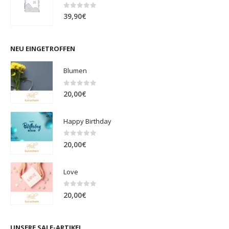
0
out of 5
39,90
€
NEU EINGETROFFEN
Blumen
0
out of 5
20,00
€
Happy Birthday
0
out of 5
20,00
€
Love
0
out of 5
20,00
€
UNSERE SALE-ARTIKEL