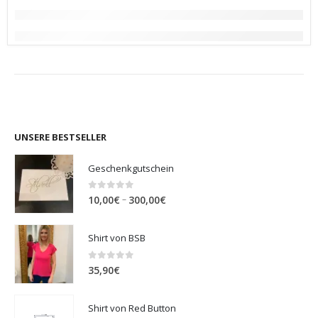
UNSERE BESTSELLER
Geschenkgutschein
0
out of 5
Preisspanne:
–
10,00
€
300,00
€
10,00€
bis
Shirt von BSB
300,00€
0
out of 5
35,90
€
Shirt von Red Button