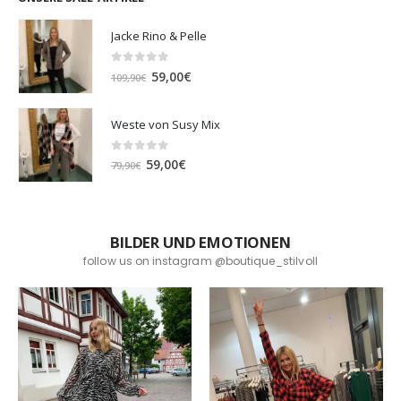
Jacke Rino & Pelle
0
out of 5
Ursprünglicher
Aktueller
59,00
€
109,90
€
Preis
Preis
war:
ist:
Weste von Susy Mix
109,90€
59,00€.
0
out of 5
Ursprünglicher
Aktueller
59,00
€
79,90
€
Preis
Preis
war:
ist:
79,90€
59,00€.
BILDER UND EMOTIONEN
follow us on instagram @boutique_stilvoll