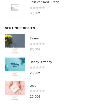
Shirt von Red Button
0
out of 5
39,90
€
NEU EINGETROFFEN
Blumen
0
out of 5
20,00
€
Happy Birthday
0
out of 5
20,00
€
Love
0
out of 5
20,00
€