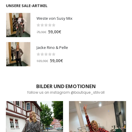
UNSERE SALE-ARTIKEL
Weste von Susy Mix
0
out of 5
Ursprünglicher
Aktueller
59,00
€
79,90
€
Preis
Preis
war:
ist:
Jacke Rino & Pelle
79,90€
59,00€.
0
out of 5
Ursprünglicher
Aktueller
59,00
€
109,90
€
Preis
Preis
war:
ist:
109,90€
59,00€.
BILDER UND EMOTIONEN
follow us on instagram @boutique_stilvoll