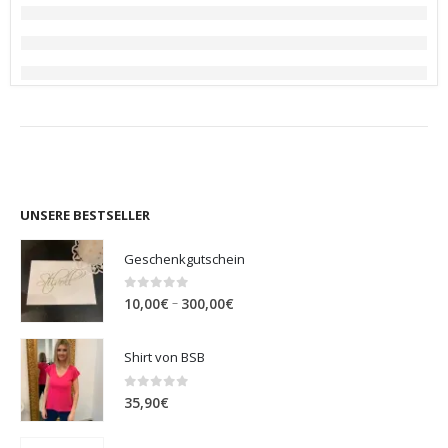
UNSERE BESTSELLER
Geschenkgutschein
0
out of 5
Preisspanne:
–
10,00
€
300,00
€
10,00€
bis
Shirt von BSB
300,00€
0
out of 5
35,90
€