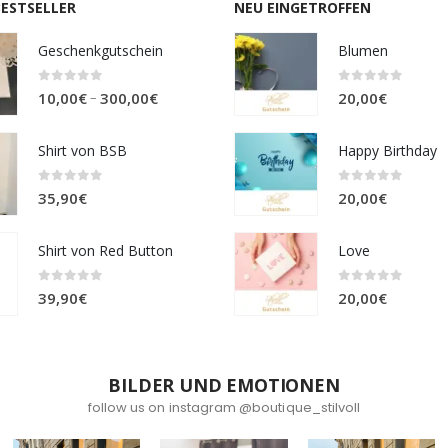
BESTSELLER
NEU EINGETROFFEN
Geschenkgutschein
Blumen
0
out of 5
0
out of 5
Preisspanne:
–
10,00
€
300,00
€
20,00
€
10,00€
bis
Shirt von BSB
Happy Birthday
300,00€
0
out of 5
0
out of 5
35,90
€
20,00
€
Shirt von Red Button
Love
0
out of 5
0
out of 5
39,90
€
20,00
€
BILDER UND EMOTIONEN
follow us on instagram @boutique_stilvoll