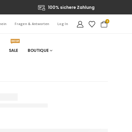
100% sichere Zahlung
0
hein
Fragen & Antworten
Log In
WOW!
SALE
BOUTIQUE