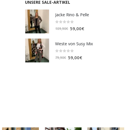
UNSERE SALE-ARTIKEL
Jacke Rino & Pelle
0
out of 5
Ursprünglicher
Aktueller
59,00
€
109,90
€
Preis
Preis
war:
ist:
Weste von Susy Mix
109,90€
59,00€.
0
out of 5
Ursprünglicher
Aktueller
59,00
€
79,90
€
Preis
Preis
war:
ist:
79,90€
59,00€.