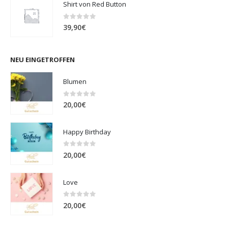
Shirt von Red Button
0
out of 5
39,90
€
NEU EINGETROFFEN
Blumen
0
out of 5
20,00
€
Happy Birthday
0
out of 5
20,00
€
Love
0
out of 5
20,00
€