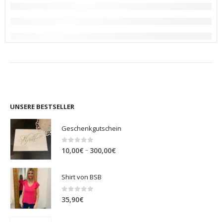
UNSERE BESTSELLER
Geschenkgutschein
0
out of 5
Preisspanne:
–
10,00
€
300,00
€
10,00€
bis
Shirt von BSB
300,00€
0
out of 5
35,90
€