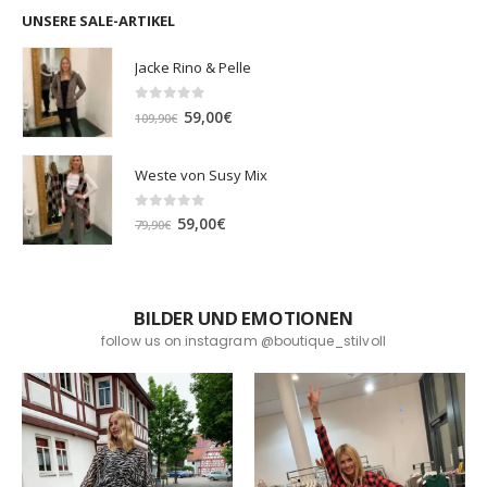
UNSERE SALE-ARTIKEL
Jacke Rino & Pelle
0
out of 5
Ursprünglicher
Aktueller
59,00
€
109,90
€
Preis
Preis
war:
ist:
Weste von Susy Mix
109,90€
59,00€.
0
out of 5
Ursprünglicher
Aktueller
59,00
€
79,90
€
Preis
Preis
war:
ist:
79,90€
59,00€.
BILDER UND EMOTIONEN
follow us on instagram @boutique_stilvoll