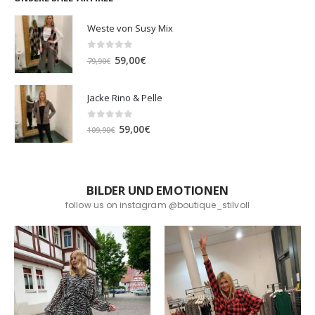
Weste von Susy Mix
0
out of 5
Ursprünglicher
Aktueller
59,00
€
79,90
€
Preis
Preis
war:
ist:
Jacke Rino & Pelle
79,90€
59,00€.
0
out of 5
Ursprünglicher
Aktueller
59,00
€
109,90
€
Preis
Preis
war:
ist:
109,90€
59,00€.
BILDER UND EMOTIONEN
follow us on instagram @boutique_stilvoll