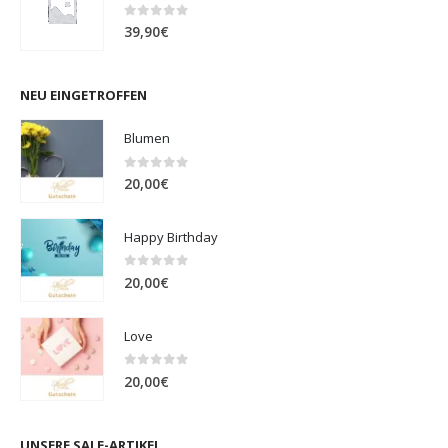
0
out of 5
39,90
€
NEU EINGETROFFEN
Blumen
0
out of 5
20,00
€
Happy Birthday
0
out of 5
20,00
€
Love
0
out of 5
20,00
€
UNSERE SALE-ARTIKEL