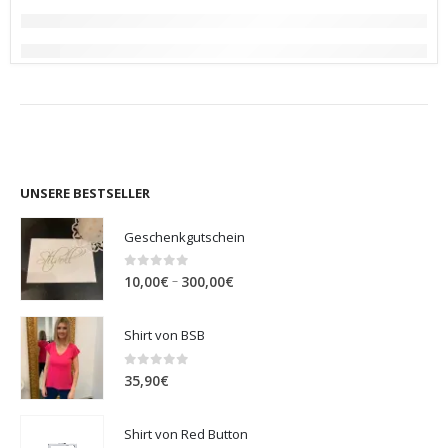
UNSERE BESTSELLER
Geschenkgutschein
0
out of 5
Preisspanne:
–
10,00
€
300,00
€
10,00€
bis
Shirt von BSB
300,00€
0
out of 5
35,90
€
Shirt von Red Button