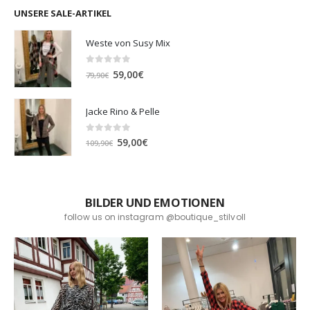
UNSERE SALE-ARTIKEL
Weste von Susy Mix
0
out of 5
Ursprünglicher
Aktueller
59,00
€
79,90
€
Preis
Preis
war:
ist:
Jacke Rino & Pelle
79,90€
59,00€.
0
out of 5
Ursprünglicher
Aktueller
59,00
€
109,90
€
Preis
Preis
war:
ist:
109,90€
59,00€.
BILDER UND EMOTIONEN
follow us on instagram @boutique_stilvoll