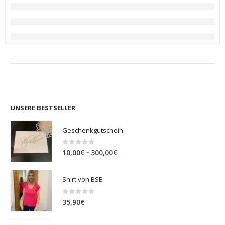
UNSERE BESTSELLER
Geschenkgutschein
0
out of 5
Preisspanne:
–
10,00
€
300,00
€
10,00€
bis
Shirt von BSB
300,00€
0
out of 5
35,90
€