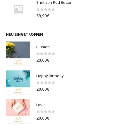
Shirt von Red Button
0
out of 5
39,90
€
NEU EINGETROFFEN
Blumen
0
out of 5
20,00
€
Happy Birthday
0
out of 5
20,00
€
Love
0
out of 5
20,00
€