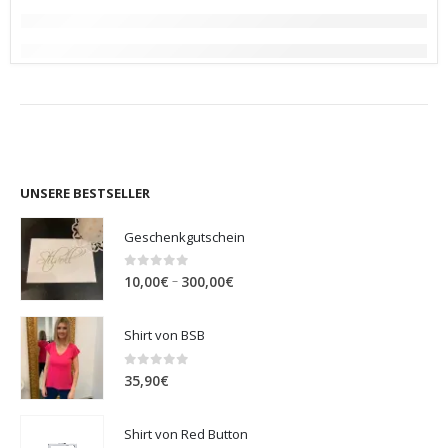
UNSERE BESTSELLER
Geschenkgutschein
0
out of 5
Preisspanne:
–
10,00
€
300,00
€
10,00€
bis
Shirt von BSB
300,00€
0
out of 5
35,90
€
Shirt von Red Button