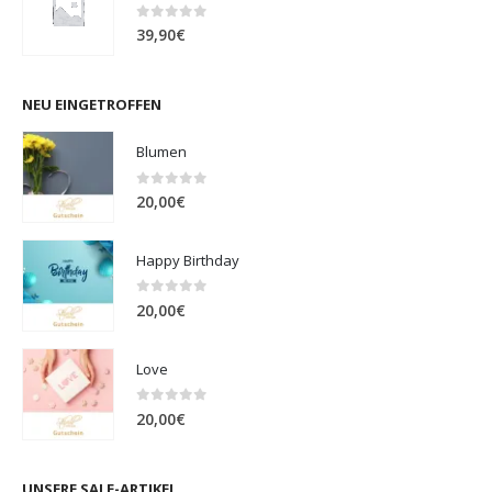
0
out of 5
39,90
€
NEU EINGETROFFEN
Blumen
0
out of 5
20,00
€
Happy Birthday
0
out of 5
20,00
€
Love
0
out of 5
20,00
€
UNSERE SALE-ARTIKEL