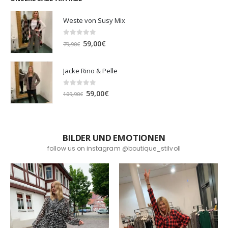
Weste von Susy Mix
0
out of 5
Ursprünglicher
Aktueller
59,00
€
79,90
€
Preis
Preis
war:
ist:
Jacke Rino & Pelle
79,90€
59,00€.
0
out of 5
Ursprünglicher
Aktueller
59,00
€
109,90
€
Preis
Preis
war:
ist:
109,90€
59,00€.
BILDER UND EMOTIONEN
follow us on instagram @boutique_stilvoll