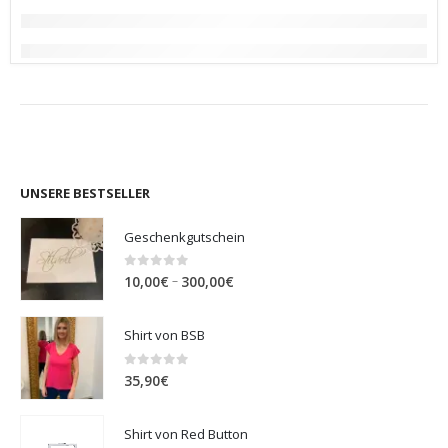
UNSERE BESTSELLER
Geschenkgutschein
0
out of 5
Preisspanne:
–
10,00
€
300,00
€
10,00€
bis
Shirt von BSB
300,00€
0
out of 5
35,90
€
Shirt von Red Button