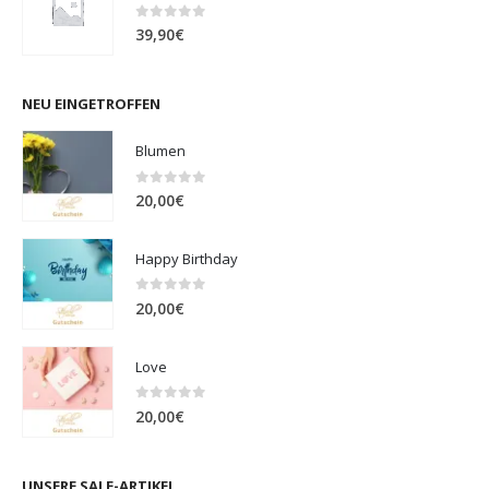
0
out of 5
39,90
€
NEU EINGETROFFEN
Blumen
0
out of 5
20,00
€
Happy Birthday
0
out of 5
20,00
€
Love
0
out of 5
20,00
€
UNSERE SALE-ARTIKEL