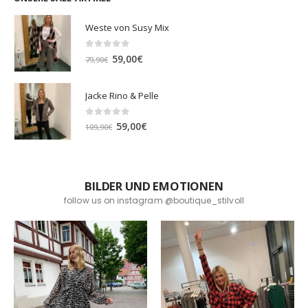
Weste von Susy Mix
0
out of 5
Ursprünglicher
Aktueller
59,00
€
79,90
€
Preis
Preis
war:
ist:
Jacke Rino & Pelle
79,90€
59,00€.
0
out of 5
Ursprünglicher
Aktueller
59,00
€
109,90
€
Preis
Preis
war:
ist:
109,90€
59,00€.
BILDER UND EMOTIONEN
follow us on instagram @boutique_stilvoll