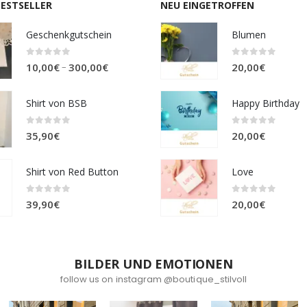
BESTSELLER
NEU EINGETROFFEN
Geschenkgutschein
Blumen
0
out of 5
0
out of 5
Preisspanne:
–
10,00
€
300,00
€
20,00
€
10,00€
bis
Shirt von BSB
Happy Birthday
300,00€
0
out of 5
0
out of 5
35,90
€
20,00
€
Shirt von Red Button
Love
0
out of 5
0
out of 5
39,90
€
20,00
€
BILDER UND EMOTIONEN
follow us on instagram @boutique_stilvoll