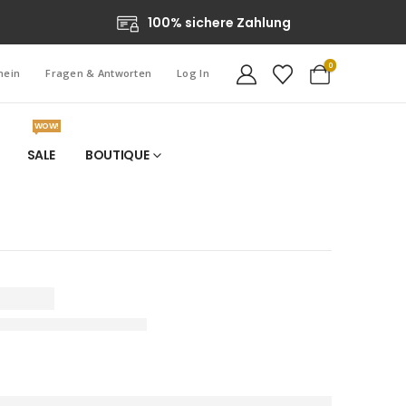
100% sichere Zahlung
0
hein
Fragen & Antworten
Log In
WOW!
SALE
BOUTIQUE