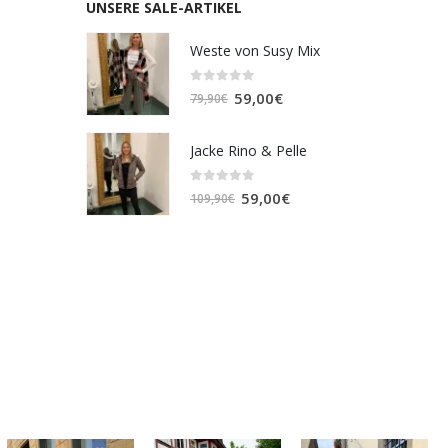
UNSERE SALE-ARTIKEL
Weste von Susy Mix
0
out of 5
Ursprünglicher
Aktueller
59,00
€
79,90
€
Preis
Preis
war:
ist:
Jacke Rino & Pelle
79,90€
59,00€.
0
out of 5
Ursprünglicher
Aktueller
59,00
€
109,90
€
Preis
Preis
war:
ist:
109,90€
59,00€.