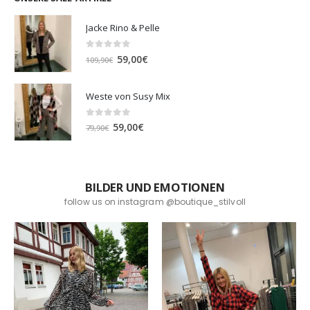
Jacke Rino & Pelle
0
out of 5
Ursprünglicher
Aktueller
59,00
€
109,90
€
Preis
Preis
war:
ist:
Weste von Susy Mix
109,90€
59,00€.
0
out of 5
Ursprünglicher
Aktueller
59,00
€
79,90
€
Preis
Preis
war:
ist:
79,90€
59,00€.
BILDER UND EMOTIONEN
follow us on instagram @boutique_stilvoll