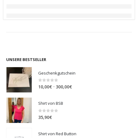
UNSERE BESTSELLER
Geschenkgutschein
0
out of 5
Preisspanne:
–
10,00
€
300,00
€
10,00€
bis
Shirt von BSB
300,00€
0
out of 5
35,90
€
Shirt von Red Button