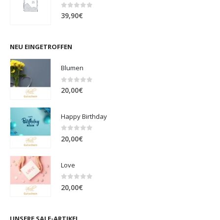
0
out of 5
39,90
€
NEU EINGETROFFEN
Blumen
0
out of 5
20,00
€
Happy Birthday
0
out of 5
20,00
€
Love
0
out of 5
20,00
€
UNSERE SALE-ARTIKEL